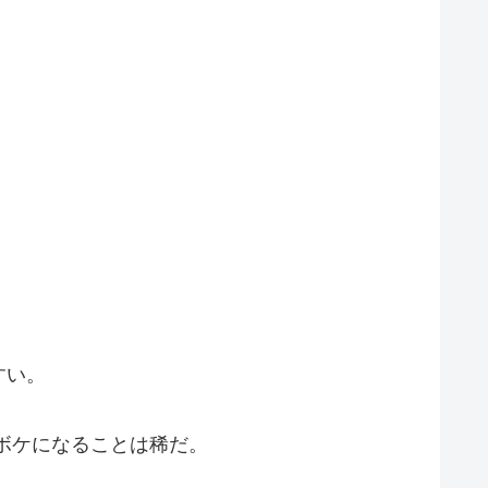
すい。
ボケになることは稀だ。