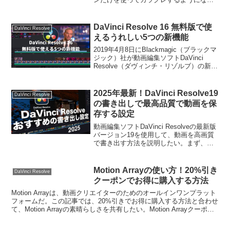
た。Dehancerを使うと、簡単にフィルム
で撮影したような映画っぽい（シネマテ
ィックな）映像に仕上げられるからだ。
DaVinci Resolve 16 無料版で使
DaVinci Resolve
この記事...
えるうれしい5つの新機能
2019年4月8日にBlackmagic（ブラックマ
ジック）社が動画編集ソフトDaVinci
Resolve（ダヴィンチ・リゾルブ）の新バ
ージョン16を発表した。早速ベータ版を
ダウンロードしたので、早速（ベーター
版）を使ってみた。毎年、バー...
2025年最新！DaVinci Resolve19
DaVinci Resolve
の書き出しで最高品質で動画を保
存する設定
動画編集ソフトDaVinci Resolveの最新版
バージョン19を使用して、動画を高画質
で書き出す方法を説明したい。まず、最
初にこちらのYouTube動画をご覧頂きた
い。DaVinci Resolveで動画を書き出す方
法ダビンチで動画を書...
Motion Arrayの使い方！20%引き
DaVinci Resolve
クーポンでお得に購入する方法
Motion Arrayは、動画クリエイターのためのオールインワンプラット
フォームだ。この記事では、20%引きでお得に購入する方法と合わせ
て、Motion Arrayの素晴らしさを共有したい。Motion Arrayクーポン
はじめに、お得な...