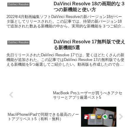
DaVinci Resolve 18の画期的な３
DaVinci Resolve
つの新機能と使い方
2022年4月動画編集ソフトDaVinci Resolveの新バージョン18がベー
タ版としてリリースされた。この記事では、待望の新バージョン18
で追加された数ある新機能の中から、実用的な新機能を３つご紹介し
たい。なお、残念ながらご紹介する機...
DaVinci Resolve 17無料版で使え
DaVinci Resolve
る新機能5選
先日リリースされたDaVinci Resolve 17では、驚くほどたくさんの新
機能が追加された。この記事ではDaVinci Resolve 17の無料版でも使
える新機能を5つ厳選してご紹介したい。動画版も作成したので合わ
せてご覧いただきた...
MacBook Proユーザーが買うべきアクセ
サリーとアプリ厳選ベスト5
Mac/iPhone/iPadで同期できる最高のノー
トアプリベスト5（有料・無料）