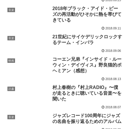
2018年ブラック・アイド・ピー
音楽
ズの再活動がひそかに熱を帯びて
きている
2018.09.11
21世紀にサイケデリックロックす
音楽
るテーム・インパラ
2018.09.06
コーエン兄弟『インサイド・ルー
映画
ウィン・デイヴィス』野良猫的ボ
ヘミアン（感想）
2018.08.13
村上春樹の『村上RADIO』〜僕
読書
が走るときに聴いている音楽〜を
聞いた
2018.08.07
ジャズレコード100周年にジャズ
音楽
の名曲を振り返るためのアルバム