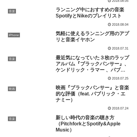
2018.08.05
ランニング中におすすめの音楽
音楽
SpotifyとNikeのプレイリスト
2018.08.04
気軽に使えるランニング用のアプ
iPhone
リと音楽イヤホン
2018.07.31
最近気になっていた３枚のラップ
音楽
アルバム『ブラックパンサー』、
ケンドリック・ラマー 、パブリ
ック・エナミーを聴いてみた
2018.07.25
映画『ブラックパンサー』と音楽
映画
的な評価（feat. パブリック・エ
ナミー）
2018.07.24
新しい時代の音楽の聴き方
音楽
（PitchforkとSpotify&Apple
Music）