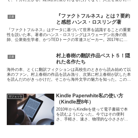
る方法を考える。あなたは、何も考えずに働き、貯蓄して、でき...
『ファクトフルネス』とは？要約
読書
と感想 ハンス・ロスリング著
『ファクトフルネス』はデータに基づいて世界を認識することの重要
性を説いた本。著者のハンス・ロスリングはスウェーデン出身の医
師、公衆衛生学者、かつTEDトークの常連スピーカー。2017年に亡
くなった。2018年に出版されたため、残念ながら著者...
村上春樹の翻訳作品ベスト５！隠
読書
れた名作たち
海外の本、とくに翻訳フィクションは高校生のときから読み始めて以
来のファン。村上春樹の作品を読み漁り、次第に村上春樹が訳した本
を読んだのがきっかけだ。そこから海外文学の魅力を知った。この記
事では、有名ではないが「海外文学好きで村上春樹ファン」...
Kindle Paperwhite私の使い方
ガジェット
（Kindle歴8年）
2010年からKindleを使って電子書籍で本
を読むようになった。今ではその便利
さ、手軽さ、速さ、物理的な小ささが本
よりも魅力に感じている。私は紙の本よ
りも電子書籍を購入する完全な「電子書
籍リーダー」である。そんな私のKindle