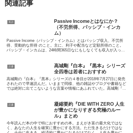
関連記事
Passive Incomeとはなにか？
英語
（不労所得、パッシブ・インカ
ム）
Passive Income（パッシブ・インカム）とはパッシブ収入、不労所
得、受動的な所得 のこと。主に、利子や配当など定額所得のこと。
パッシブ・インカムは、24時間365日なにもしなくても収入が入って
くるモデル。賃率や時間という概念はない...
高城剛『白本』『黒本』シリーズ
読書
全四巻は若者におすすめ
高城剛の『白本』『黒本』シリーズの４巻目が2018年7月27日に発売
されたので早速読んだ。いままで同様、他の雑誌やブログや書籍など
では絶対に出てこないような言葉や情報にあふれていた。高城剛『白
本』『黒本』シリーズについて『白本』『黒本』をご...
凝縮要約『DIE WITH ZERO 人生
読書
が豊かになりすぎる究極のルー
ル』まとめ
今年読んだ本の中で特におすすめの本。まえがき富の最大化ではな
く、あなたの人生を確実に豊かにする方法。ただ生きるだけではな
く、十分に生きる。経済的に豊かになるだけでなく、人生を豊かにす