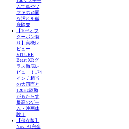
100℃スチー
ムで車やソ
ファの頑固
な汚れを徹
底除去
【10%オフ
クーポン有
り】実機レ
ビュー
VITURE
Beast XRグ
ラス徹底レ
ビュー！174
インチ相当
の大画面と
120Hz駆動
がもたらす
最高のゲー
ム・映画体
験｜
【保存版】
Novi AI完全