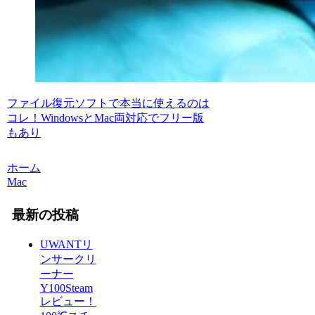
ファイル復元ソフトで本当に使えるのは
コレ！WindowsとMac両対応でフリー版
もあり
ホーム
Mac
最新の投稿
UWANTリ
ンサークリ
ーナー
Y100Steam
レビュー！