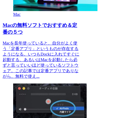
Mac
Macの無料ソフトでおすすめ＆定
番の５つ
Macを長年使っていると、自分がよく使
う「定番アプリ」というものが存在する
ようになる。いつもDockに入れてすぐに
起動する、あるいはMacを起動したら必
ずと言っていいほど使っているソフトウ
ェア。この記事では定番アプリでありな
がら、無料で使え...