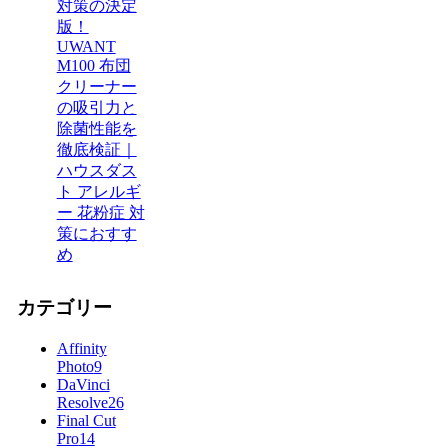
対策の決定
版！
UWANT
M100 布団
クリーナー
の吸引力と
除菌性能を
徹底検証｜
ハウスダス
ト アレルギ
ー 花粉症 対
策におすす
め
カテゴリー
Affinity
Photo
9
DaVinci
Resolve
26
Final Cut
Pro
14