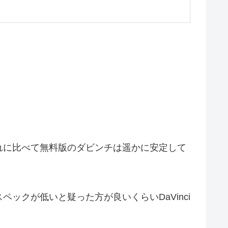
。
。
れに比べて無料版のダビンチは遥かに安定して
クが低いと疑った方が良いくらいDaVinci