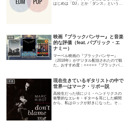
はじめは「DJ」とか「ダンス」という言
葉に抵抗があった。だけどたくさんの
EDMを聴くうちに、自分の好みのEDMア
ーティストを見つけることができた。私
はポップなEDMが...
映画『ブラックパンサー』と音楽
映画
的な評価（feat. パブリック・エ
ナミー）
マーベル映画の『ブラックパンサー』
（2018年）がデジタル配信されたので観
た。おすすめ度：⭐️⭐️⭐️⭐️⭐️『ブラックパン
サー』はマーベル映画のなかでもかなり
地味な部類に入るだろう。というのは、
ブラックパンサーには必殺技とかかっこ
現在生きているギタリストの中で
音楽
いい乗り...
世界一はマーク・リボー説
高校生だった頃にジミ・ヘンドリクスの
衝撃的なエレキ・ギターを耳にした瞬間
から、私はロックが好きになった。その
後、ジャズも聴くようになったが、ジャ
ズの花形であるサックスやピアノを差し
置いて、いつも気になるのは（ジャズ）
ギターだった。ロック、ジ...