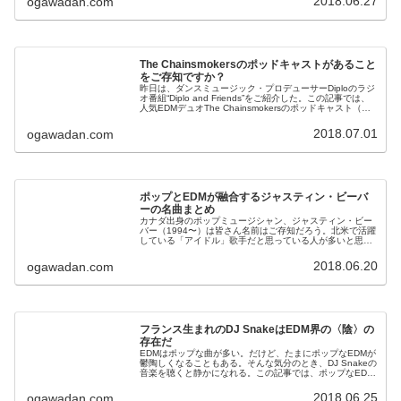
2018.06.27
ogawadan.com
The Chainsmokersのポッドキャストがあること
をご存知ですか？
昨日は、ダンスミュージック・プロデューサーDiploのラジ
オ番組“Diplo and Friends”をご紹介した。この記事では、
人気EDMデュオThe Chainsmokersのポッドキャスト（衛
星ラジオ放送番組）を紹介したい。番組の名前...
2018.07.01
ogawadan.com
ポップとEDMが融合するジャスティン・ビーバ
ーの名曲まとめ
カナダ出身のポップミュージシャン、ジャスティン・ビー
バー（1994〜）は皆さん名前はご存知だろう。北米で活躍
している「アイドル」歌手だと思っている人が多いと思
う。しかし、このポップの若き天才が、2015年から
EDM（エレクトロニック・ダンス...
2018.06.20
ogawadan.com
フランス生まれのDJ SnakeはEDM界の〈陰〉の
存在だ
EDMはポップな曲が多い。だけど、たまにポップなEDMが
鬱陶しくなることもある。そんな気分のとき、DJ Snakeの
音楽を聴くと静かになれる。この記事では、ポップなEDM
とはやや離れた場所で活躍するDJ Snakeについて紹介した
い。DJ ...
2018.06.25
ogawadan.com