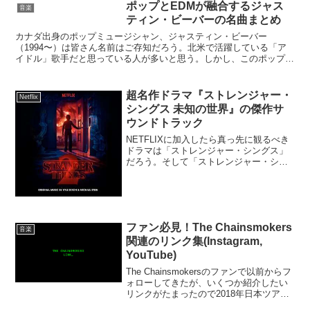
ポップとEDMが融合するジャス
音楽
ティン・ビーバーの名曲まとめ
カナダ出身のポップミュージシャン、ジャスティン・ビーバー
（1994〜）は皆さん名前はご存知だろう。北米で活躍している「ア
イドル」歌手だと思っている人が多いと思う。しかし、このポップの
若き天才が、2015年からEDM（エレクトロニック・ダンス...
超名作ドラマ『ストレンジャー・
Netflix
シングス 未知の世界』の傑作サ
ウンドトラック
NETFLIXに加入したら真っ先に観るべき
ドラマは「ストレンジャー・シングス」
だろう。そして「ストレンジャー・シン
グス」はオリジナル・サウンドトラック
が素晴らしい。サウンドトラックはシン
セサイザーで作られたため、最近売れて
いる低音がしっかり...
ファン必見！The Chainsmokers
音楽
関連のリンク集(Instagram,
YouTube)
The Chainsmokersのファンで以前からフ
ォローしてきたが、いくつか紹介したい
リンクがたまったので2018年日本ツアー
を機にまとめてみた。The Chainsmokers