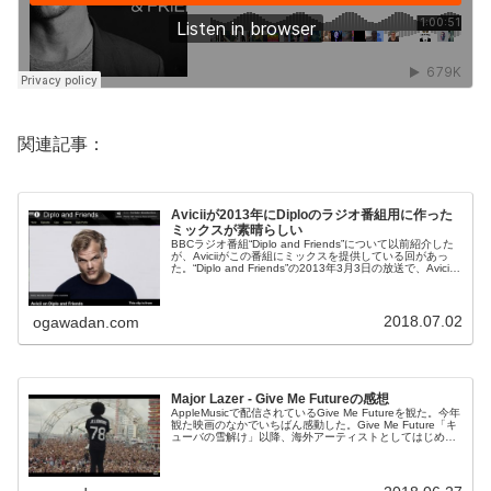
関連記事：
Aviciiが2013年にDiploのラジオ番組用に作った
ミックスが素晴らしい
BBCラジオ番組“Diplo and Friends”について以前紹介した
が、Aviciiがこの番組にミックスを提供している回があっ
た。“Diplo and Friends”の2013年3月3日の放送で、Avicii
がDiploの友達として...
2018.07.02
ogawadan.com
Major Lazer - Give Me Futureの感想
AppleMusicで配信されているGive Me Futureを観た。今年
観た映画のなかでいちばん感動した。Give Me Future「キ
ューバの雪解け」以降、海外アーティストとしてはじめて
キューバで公演を行ったMajor Lazer。...