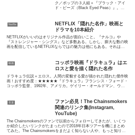
ク／ポップの３人組＋『ブラック・アイ
ド・ピーズ（Black Eyed Peas）』。
Embed from Getty
Imageswindow.gie=window.gie||function(c)
{(g...
NETFLIX「隠れた名作」映画と
Netflix
ドラマを10本紹介
NETFLIXがいいのはオリジナル作品が面白いこと。『ナルコ』や
『ストレンジャー・シングス』など多数ある。しかし、膨大な数の映
画を配信しているNETFLIXならではの魅力は他にもある。それは、
隠れた名作、マニアックな作品を見つけることだ。面...
コッポラ映画『ドラキュラ』はエ
映画
ロスと愛を描く隠れた名作
ドラキュラ伝説＋エロス。人間の変貌する愛が描かれた隠れた傑作映
画！おすすめ度：★★★★★『ドラキュラ』フランシス・フォード・
コッポラ監督、1992年、アメリカ。ゲイリー・オールドマン、ウィ
ノナ・ライダー、アンソニー・ホプキンス、キアヌ・リー...
ファン必見！The Chainsmokers
音楽
関連のリンク集(Instagram,
YouTube)
The Chainsmokersのファンで以前からフォローしてきたが、いくつ
か紹介したいリンクがたまったので2018年日本ツアーを機にまとめ
てみた。The Chainsmokersをまだよく知らない人や、もっと知りた