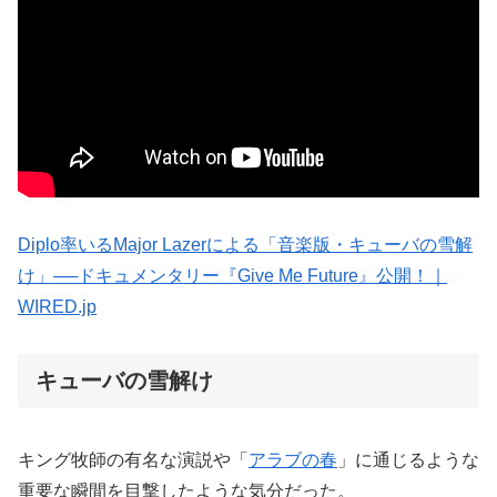
Diplo率いるMajor Lazerによる「音楽版・キューバの雪解
け」──ドキュメンタリー『Give Me Future』公開！｜
WIRED.jp
キューバの雪解け
キング牧師の有名な演説や「
アラブの春
」に通じるような
重要な瞬間を目撃したような気分だった。