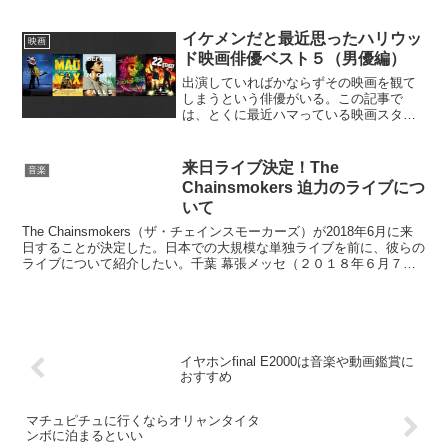
い人に向けて、関連する人...
イケメンだと最近思ったハリウッ
映画
ド映画俳優ベスト５（男優編）
出演していればかならずその映画を観て
しまうという俳優がいる。この記事で
は、とくに最近ハマっている映画スター
を５人選んでみた。超有名俳優はあえて
選ばないようにしたが、人気、実力はも
ちろんのこと、出演作がどれも面白いと
来日ライブ決定！The
音楽
いう俳優を厳選した。気にな...
Chainsmokers 迫力のライブにつ
いて
The Chainsmokers（ザ・チェインスモーカーズ）が2018年6月に来
日することが決定した。日本での大規模な単独ライブを前に、彼らの
ライブについて紹介したい。千葉 幕張メッセ（２０１８年６月７
日）私もこのライブに行く。感想は後日こ...
イヤホンfinal E2000は音楽や動画鑑賞に
おすすめ
マチュピチュに行くならオリャンタイタ
ンボに泊まるといい