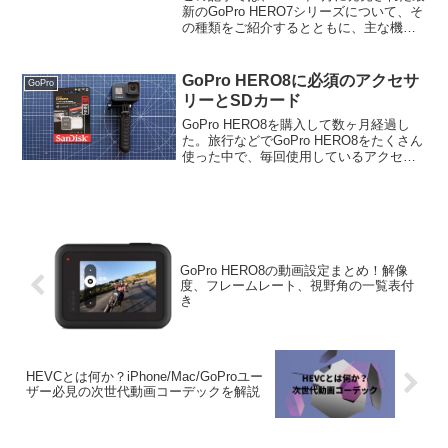
新のGoPro HERO7シリーズについて、そ
の種類をご紹介するとともに、主な機能
を比較したい。そして、最後にはおすす
めのGoProについてコメントした。GoPro
HERO7の種類GoPro HE...
GoPro HERO8に必須のアクセサ
GoPro
リーとSDカード
GoPro HERO8を購入して数ヶ月経過し
た。旅行などでGoPro HERO8をたくさん
使った中で、毎回使用しているアクセサ
リーとSDカードがあるのでご紹介した
い。GoPro HERO8に必須のアクセサリー
とは？GoPro HERO8 B...
GoPro HERO8の動画設定まとめ！解像
度、フレームレート、視野角の一覧表付
き
HEVCとは何か？iPhone/Mac/GoProユー
ザー必見の次世代動画コーデックを解説