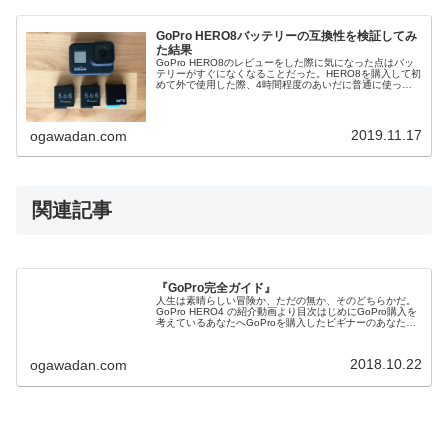
GoPro HERO8バッテリーの互換性を検証してみ
た結果
GoPro HERO8のレビューをした際に気になった点はバッ
テリーがすぐになくなることだった。HERO8を購入して初
めて外で使用した際、4時間程度のあいだに普通に使った
だけでバッテリー１本を消費してしまった。その際の教訓
として、追加のバッテ...
2019.11.17
ogawadan.com
関連記事
『GoPro完全ガイド』
人生は素晴らしい冒険か、ただの無か、そのどちらかだ。
GoPro HERO4 の紹介動画より目次はじめにGoPro購入を
考えているあなたへGoProを購入したビギナーのあなたへ
GoProでプロのような映像が撮りたいあなたへGoProカラ
ーグレ...
2018.10.22
ogawadan.com