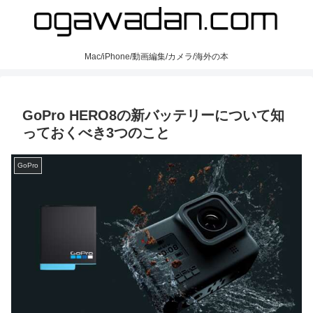
Mac/iPhone/動画編集/カメラ/海外の本
GoPro HERO8の新バッテリーについて知
っておくべき3つのこと
GoPro