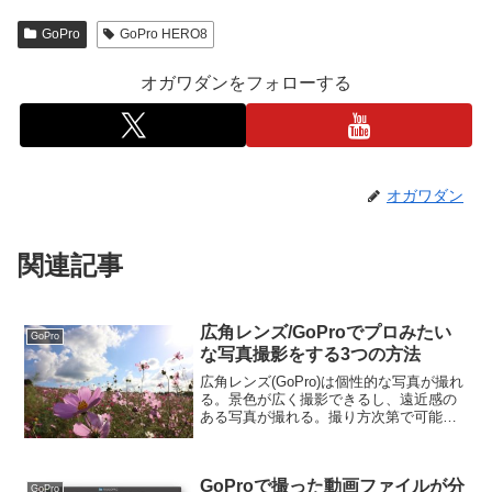
GoPro
GoPro HERO8
オガワダンをフォローする
オガワダン
関連記事
広角レンズ/GoProでプロみたい
GoPro
な写真撮影をする3つの方法
広角レンズ(GoPro)は個性的な写真が撮れ
る。景色が広く撮影できるし、遠近感の
ある写真が撮れる。撮り方次第で可能性
も広がる。広角レンズはむずかしい？し
かし、いざ使ってみるとこんな悩みにぶ
ち当たるのではないか。「被写体が小さ
GoProで撮った動画ファイルが分
く写ってしまう」...
GoPro