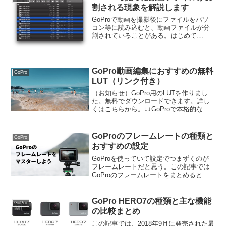
割される現象を解説します
GoProで動画を撮影後にファイルをパソ
コン等に読み込むと、動画ファイルが分
割されていることがある。はじめて
GoProを使った方は、カメラやSDカード
が故障しているのではないか？ と思わ
れるだろう。しかし、これはGoProの仕
様であり、決し...
GoPro動画編集におすすめの無料
GoPro
LUT（リンク付き）
（お知らせ）GoPro用のLUTを作りまし
た。無料でダウンロードできます。詳し
くはこちらから。↓↓GoProで本格的な映
像を作りたい人は次の2点が必須となる。
Protune機能をオンにして撮影する色補正
（カラーグレーディング）をする動画編
GoProのフレームレートの種類と
GoPro
集...
おすすめの設定
GoProを使っていて設定でつまずくのが
フレームレートだと思う。この記事では
GoProのフレームレートをまとめるとと
もに、実際にどういうシチュエーション
でどのフレームレートを設定すればいい
か、おすすめについても記載した。
GoPro HERO7の種類と主な機能
GoPro
GoProのフレーム...
の比較まとめ
この記事では、2018年9月に発売された最