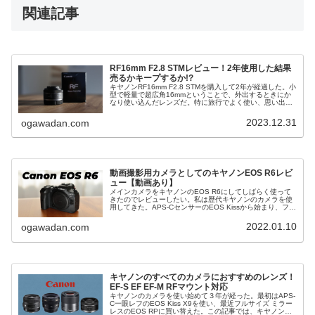
関連記事
RF16mm F2.8 STMレビュー！2年使用した結果
売るかキープするか!?
キヤノンRF16mm F2.8 STMを購入して2年が経過した。小
型で軽量で超広角16mmということで、外出するときにか
なり使い込んだレンズだ。特に旅行でよく使い、思い出を
写真に残せた。この記事では、2年間RF16mm F2.8 STMを
使...
2023.12.31
ogawadan.com
動画撮影用カメラとしてのキヤノンEOS R6レビ
ュー【動画あり】
メインカメラをキヤノンのEOS R6にしてしばらく使って
きたのでレビューしたい。私は歴代キヤノンのカメラを使
用してきた。APS-CセンサーのEOS Kissから始まり、フル
サイズのEOS RPを経てR6と使い続けてきた。この記事で
は、EOS...
2022.01.10
ogawadan.com
キヤノンのすべてのカメラにおすすめのレンズ！
EF-S EF EF-M RFマウント対応
キヤノンのカメラを使い始めて３年が経った。最初はAPS-
C一眼レフのEOS Kiss X9を使い、最近フルサイズ ミラー
レスのEOS RPに買い替えた。この記事では、キヤノンの