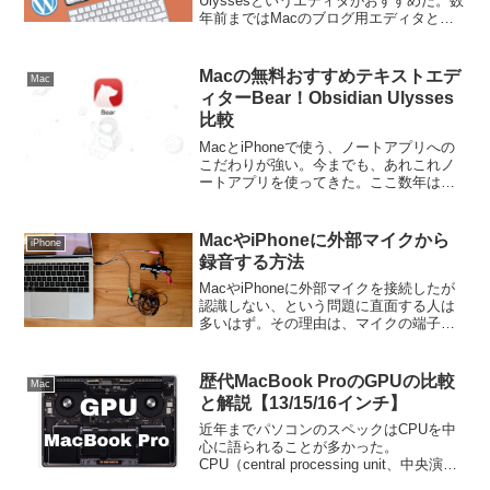
Ulyssesというエディタがおすすめだ。数
年前まではMacのブログ用エディタとい
えばMarsEditが流行っていたが、もう古
いと思う。MacでWordPressにブログ記
事を投稿するなら、Uly...
Macの無料おすすめテキストエデ
Mac
ィターBear！Obsidian Ulysses
比較
MacとiPhoneで使う、ノートアプリへの
こだわりが強い。今までも、あれこれノ
ートアプリを使ってきた。ここ数年は
Ulyssesで落ち着いていたが、年間サブス
ク費用が6,000円であり、ブログで稼ぐこ
とが難しくなった今、コスト削減の矢面
MacやiPhoneに外部マイクから
iPhone
に立...
録音する方法
MacやiPhoneに外部マイクを接続したが
認識しない、という問題に直面する人は
多いはず。その理由は、マイクの端子と
Mac/iPhoneの入力端子が違っているから
だ。解決策は４極のアダプターを使って
マイクの３極をMac/iPhoneの４極に...
歴代MacBook ProのGPUの比較
Mac
と解説【13/15/16インチ】
近年までパソコンのスペックはCPUを中
心に語られることが多かった。
CPU（central processing unit、中央演算
処理装置）はその名の通りコンピュータ