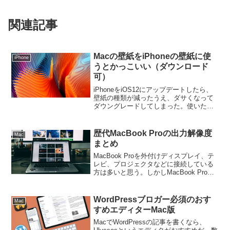
関連記事
Macの壁紙をiPhoneの壁紙に使
iPhone
うとかっこいい（ダウンロード
可）
iPhoneをiOS12にアップデートしたら、
壁紙の種類が減ったうえ、ダサくなって
ダウングレードしてしまった。使いたい
壁紙がない...ところが先日、macOS
Mojaveにアップデートしたら、こちらは
壁紙が充実していた。新しいデザインの
歴代MacBook Proの出力解像度
Mac
壁...
まとめ
MacBook Proを外付けディスプレイ、テ
レビ、プロジェクタなどに接続している
方は多いと思う。しかしMacBook Proの
解像度は本体ディスプレイよりも外付け
ディスプレイに接続した時の方が高解像
度になることはご存知だろうか？この記
WordPressブロガー必須のおす
Mac
事で...
すめエディターMac版
MacでWordPressの記事を書くなら、