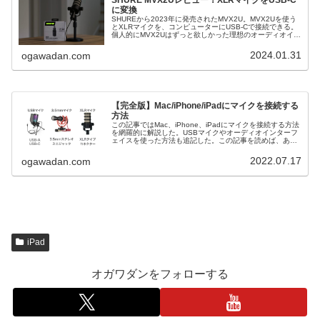
に変換
SHUREから2023年に発売されたMVX2U。MVX2Uを使う
とXLRマイクを、コンピューターにUSB-Cで接続できる。
個人的にMVX2Uはずっと欲しかった理想のオーディオイン
ターフェースなので詳しくレビューしたい。オーディオイ
ンターフェ...
2024.01.31
ogawadan.com
【完全版】Mac/iPhone/iPadにマイクを接続する
方法
この記事ではMac、iPhone、iPadにマイクを接続する方法
を網羅的に解説した。USBマイクやオーディオインターフ
ェイスを使った方法も追記した。この記事を読めば、あら
ゆるタイプのマイクをMac、iPhone、iPadに接続できるよ
うにな...
2022.07.17
ogawadan.com
iPad
オガワダンをフォローする