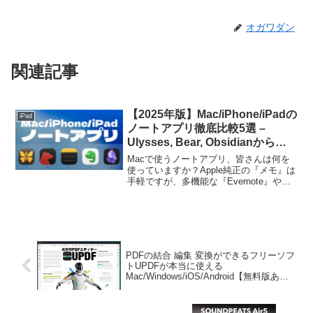
オガワダン
関連記事
【2025年版】Mac/iPhone/iPadの
iPad
ノートアプリ徹底比較5選 –
Ulysses, Bear, Obsidianから
Appleメモまで、あなたに最適な
Macで使うノートアプリ、皆さんは何を
のは？
使っていますか？Apple純正の『メモ』は
手軽ですが、多機能な『Evernote』や
『Obsidian』も気になりますよね。しか
し、高機能なアプリはサブスク費用がか
かったり、設定が難しかったり…。この
記...
PDFの結合 編集 変換ができるフリーソフ
トUPDFが本当に使える
Mac/Windows/iOS/Android【無料版あ
り】