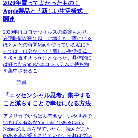
2020年買ってよかったもの！
Apple製品と「新しい生活様式」
関連
2020年はコロナウィルスの影響もあり、
在宅時間が例年以上に増えた。家にいる
ほとんどの時間Macを使っている私にと
っては、自分なりの「新しい生活様式」
を考え直すきっかけとなった。具体的に
は好きなAppleのエコシステムに持ち物
を集中させるこ...
読書
『エッセンシャル思考』集中する
こと減らすことで幸せになる方法
アメリカでいちばん有名な、いや世界で
いちばん有名なYouTuberであるCasey
Neistatの動画を観ていたら、読んだこと
のある本が紹介されていた。それはグレ