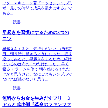
ッグ・マキューン著『エッセンシャル思
考 最少の時間で成果を最大にする』で
ある...
読書
早起きを習慣にするための3つの
コツ
早起きをすると、気持ちがいい。ほぼ毎
日、朝５時に起きるようになった。振り
返ってみると、早起きをするために続け
ているのは次の３つだけだった。 早く
寝る アラームを使う 朝を感じるそれだ
けかと思うけど、なにごともシンプルで
なければ続かないと思う...
読書
無料からお金を生みだすフリーミ
アムと成功例『革命のファンファ