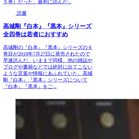
５巻）だった。最初に読んだ...
読書
高城剛『白本』『黒本』シリーズ
全四巻は若者におすすめ
高城剛の『白本』『黒本』シリーズの４
巻目が2018年7月27日に発売されたので
早速読んだ。いままで同様、他の雑誌や
ブログや書籍などでは絶対に出てこない
ような言葉や情報にあふれていた。高城
剛『白本』『黒本』シリーズについて
『白本』『黒本』をご...