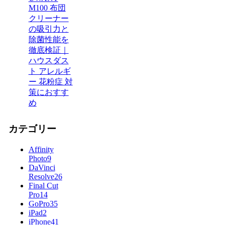
M100 布団
クリーナー
の吸引力と
除菌性能を
徹底検証｜
ハウスダス
ト アレルギ
ー 花粉症 対
策におすす
め
カテゴリー
Affinity
Photo
9
DaVinci
Resolve
26
Final Cut
Pro
14
GoPro
35
iPad
2
iPhone
41