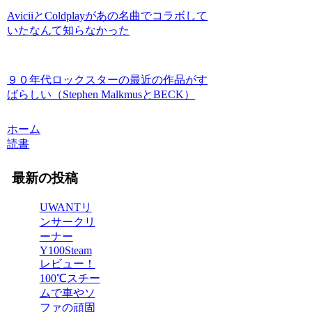
AviciiとColdplayがあの名曲でコラボして
いたなんて知らなかった
９０年代ロックスターの最近の作品がす
ばらしい（Stephen MalkmusとBECK）
ホーム
読書
最新の投稿
UWANTリ
ンサークリ
ーナー
Y100Steam
レビュー！
100℃スチー
ムで車やソ
ファの頑固