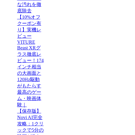
な汚れを徹
底除去
【10%オフ
クーポン有
り】実機レ
ビュー
VITURE
Beast XRグ
ラス徹底レ
ビュー！174
インチ相当
の大画面と
120Hz駆動
がもたらす
最高のゲー
ム・映画体
験｜
【保存版】
Novi AI完全
攻略：1クリ
ックで5分の