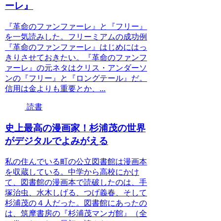
ーレ』
『革命のファンファーレ』と『フリー』
を一気読みした。フリーミアムの成功例
『革命のファンファーレ』はじめにはっ
きりさせておきたい。『革命のファンフ
ァーレ』の元ネタはクリス・アンダーソ
ンの『フリー』と『ロングテール』だ。
信用は金よりも重要とか、...
読書
史上最高の漫画家！杉浦茂の世界
がデジタルでよみがえる
私の住んでいる町の公立図書館は漫画本
を収蔵している。中学から高校にかけ
て、図書館の漫画本で読破したのは、手
塚治虫、水木しげる、つげ義春、そして
杉浦茂の４人だった。図書館にあったの
は、筑摩書房の『杉浦茂マンガ館』（全