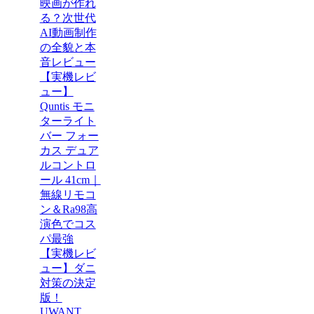
映画が作れ
る？次世代
AI動画制作
の全貌と本
音レビュー
【実機レビ
ュー】
Quntis モニ
ターライト
バー フォー
カス デュア
ルコントロ
ール 41cm｜
無線リモコ
ン＆Ra98高
演色でコス
パ最強
【実機レビ
ュー】ダニ
対策の決定
版！
UWANT