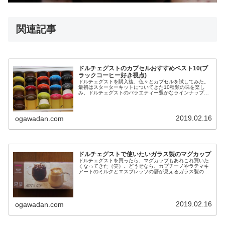
関連記事
ドルチェグストのカプセルおすすめベスト10(ブ
ラックコーヒー好き視点)
ドルチェグストを購入後、色々とカプセルを試してみた。
最初はスターターキットについてきた10種類の味を楽し
み、ドルチェグストのバラエティー豊かなラインナップに
驚いた。そして最近発表されたカプセルまでをある程度飲
み、まだ試したことがない人に向け...
2019.02.16
ogawadan.com
ドルチェグストで使いたいガラス製のマグカップ
ドルチェグストを買ったら、マグカップもあれこれ買いた
くなってきた（笑）。どうせなら、カプチーノやラテマキ
アートのミルクとエスプレッソの層が見えるガラス製のマ
グカップが欲しいと思うようになった。そんな矢先、通り
がけの雑貨屋でちょうどいいガラス...
2019.02.16
ogawadan.com