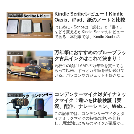
イレクトに変換してくれるケーブルを見
つけ、オーディオインターフェイスがな
くてもこのケーブル１本で代用できるの
Kindle Scribeレビュー！Kindle
ガジェット
ではと思い購入した。...
Oasis、iPad、紙のノートと比較
はじめに - Scribeは「読む」と「書く」
をどう変えるかKindle Scribeのレビュー
である。本記事では、Kindle Scribeの
「電子書籍リーダー」としての機能と
「ノート」としての機能、この2つの側面
からレビューを行う。比較...
万年筆におすすめのブルーブラッ
ガジェット
ク古典インクはこれで決まり！
高校生の頃にLAMYの万年筆を買っても
らって以来、ずっと万年筆を使い続けて
いる。パソコンやガジェットも好きな性
分でデジタル機材は頻繁に入れ替わる。
しかし、万年筆は変わらずにいつも手元
にあり、徒然なるままに使い続けてき
コンデンサーマイク対ダイナミッ
た。この記事では、万年筆...
ガジェット
クマイク！違いを比較検証【実
況、配信、ナレーション、Web会
議】
この記事では、コンデンサーマイクとダ
イナミックマイクの特徴の違いを比較
し、用途別にどちらのマイクが最適か解
説したい。近年Web会議、ポッドキャス
ト、実況、配信、動画のナレーションな