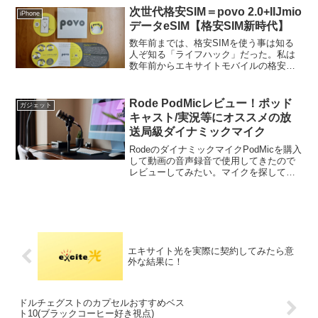
ど、話し声を録音するためにマイクが利
次世代格安SIM＝povo 2.0+IIJmio
iPhone
用されるようになってきた...
データeSIM【格安SIM新時代】
数年前までは、格安SIMを使う事は知る
人ぞ知る「ライフハック」だった。私は
数年前からエキサイトモバイルの格安
SIMとIP電話の合わせ技をSIMフリーの
iPhoneで使ってきた。最近データの使用
量が増え、数年ぶりに格安SIMの最新情
Rode PodMicレビュー！ポッド
ガジェット
勢を調べた...
キャスト/実況等にオススメの放
送局級ダイナミックマイク
RodeのダイナミックマイクPodMicを購入
して動画の音声録音で使用してきたので
レビューしてみたい。マイクを探してい
る方、特にRode PodMicを検討している
方の参考になればと思う。Rode PodMic
は海外では評価が高く、知名度も...
エキサイト光を実際に契約してみたら意
外な結果に！
ドルチェグストのカプセルおすすめベス
ト10(ブラックコーヒー好き視点)