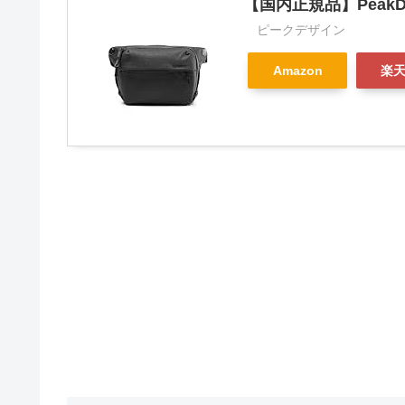
【国内正規品】PeakDe
ピークデザイン
Amazon
楽