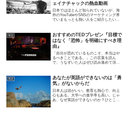
ェイナチャックの熱血動画
日本ではほとんど知られていないが、海
外のYouTubeやSNSのマーケティング界
でいまもっとも熱い人をご紹介したい。
彼の名はゲイリー・ヴェイナチャック
だ。ゲイリー・ヴェイナチャックについ
てGary Vaynerchuk1975年生まれ。父
おすすめのTEDプレゼン『目標で
英語
親...
はなく「恐怖」を明確にすべき理
由』
「自分が恐れているものこそ、本当はや
るべきことである。」この言葉を読ん
で、うなずいた人はぜひ読み進めて頂き
たい。本記事では、作家のティム・フェ
リスによるＴＥＤプレゼン「目標ではな
く『恐怖』を明確にすべき理由」をご紹
あなたが英語ができないのは「勇
英語
介する。日本語字幕もあるの...
気」がないからだ
日本人は頭がいい。教育も熱心で、向上
心もある。大学への進学率も高い。じゃ
あ、なぜ英語ができないのか？ひとこと
で言えば「勇気がないから」だ。「単語
力がないから」「文法が完璧じゃない」
「発音が…」「リスニング力が…」仮
に、ハイレベルな単語をあと...