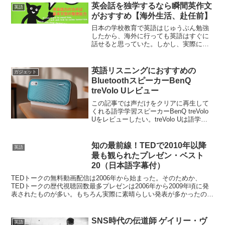
英会話を独学するなら瞬間英作文
英語
がおすすめ【海外生活、赴任前】
日本の学校教育で英語はじゅうぶん勉強
したから、海外に行っても英語はすぐに
話せると思っていた。しかし、実際に海
外で生活し、英語で会話しようとすると
英語がパッと浮かんでこない、という場
面がある。そうなると、英語で話す意欲
英語リスニングにおすすめの
ガジェット
が低下してしまい、英会話...
BluetoothスピーカーBenQ
treVolo Uレビュー
この記事では声だけをクリアに再生して
くれる語学学習スピーカーBenQ treVolo
Uをレビューしたい。treVolo Uは語学学
習が快適になるたくさんの機能が搭載さ
れた多機能Bluetoothスピーカーだ。語学
学習はもちろん、オンライン...
知の最前線！TEDで2010年以降
英語
最も観られたプレゼン・ベスト
20（日本語字幕付）
TEDトークの無料動画配信は2006年から始まった。そのためか、
TEDトークの歴代視聴回数最多プレゼンは2006年から2009年頃に発
表されたものが多い。もちろん実際に素晴らしい発表が多かったのも
事実だが、「おすすめ機能」や「口コミ」によっ...
SNS時代の伝道師 ゲイリー・ヴ
英語