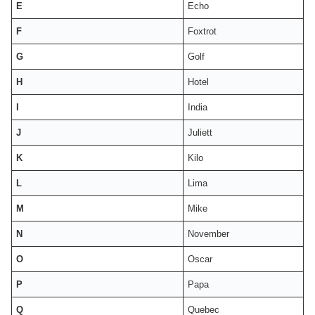
E
Echo
F
Foxtrot
G
Golf
H
Hotel
I
India
J
Juliett
K
Kilo
L
Lima
M
Mike
N
November
O
Oscar
P
Papa
Q
Quebec