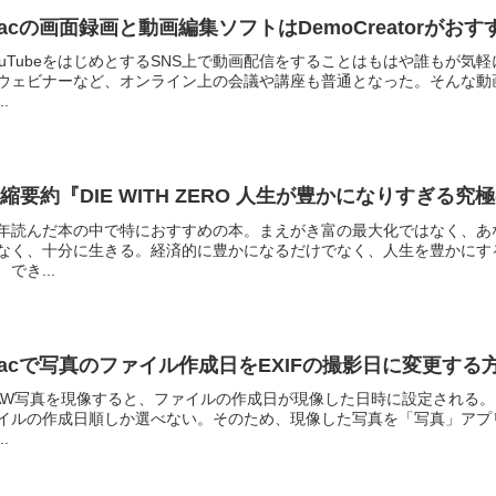
acの画面録画と動画編集ソフトはDemoCreatorが
ouTubeをはじめとするSNS上で動画配信をすることはもはや誰もが
ウェビナーなど、オンライン上の会議や講座も普通となった。そんな動
..
縮要約『DIE WITH ZERO 人生が豊かになりすぎる
年読んだ本の中で特におすすめの本。まえがき富の最大化ではなく、あ
なく、十分に生きる。経済的に豊かになるだけでなく、人生を豊かにす
、でき...
acで写真のファイル作成日をEXIFの撮影日に変更する
AW写真を現像すると、ファイルの作成日が現像した日時に設定される。と
イルの作成日順しか選べない。そのため、現像した写真を「写真」アプ
..