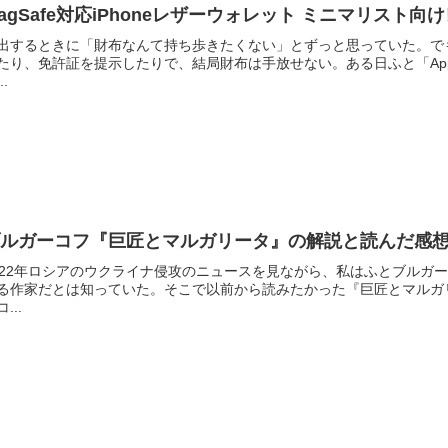
agSafe対応iPhoneレザーウォレット ミニマリスト向
出するときに「財布なんて持ち歩きたくない」とずっと思っていた。で
たり、免許証を提示したりで、結局財布は手放せない。ある日ふと「Ap
..
ブルガーコフ『巨匠とマルガリータ』の解説と読んだ感
022年ロシアのウクライナ侵攻のニュースを見ながら、私はふとブルガ
る作家だとは知っていた。そこで以前から読みたかった『巨匠とマルガ
...