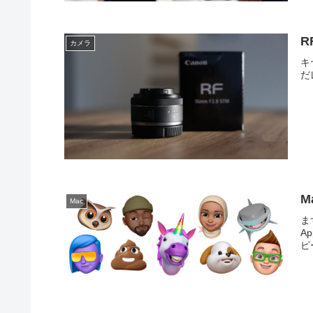
R
カメラ
キ
だ
M
Mac
ま
A
ピー