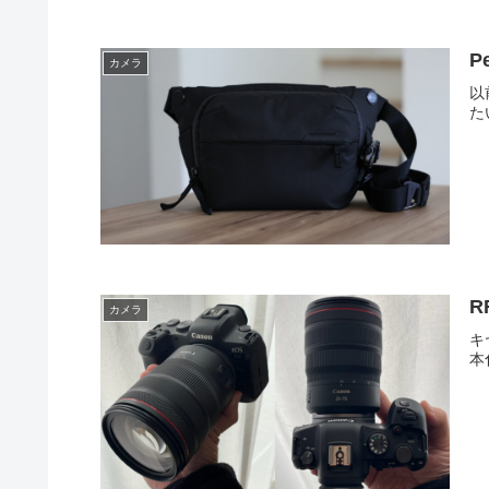
P
カメラ
以
た
R
カメラ
キ
本