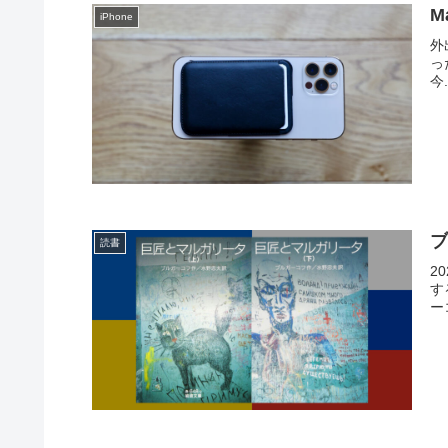
M
iPhone
外
っ
今.
読書
2
す
ーコ