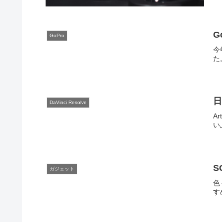
G
GoPro
今
た
日
DaVinci Resolve
A
い
S
ガジェット
色
す