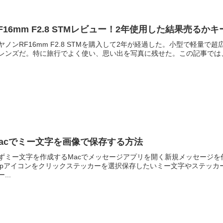
F16mm F2.8 STMレビュー！2年使用した結果売るかキ
ヤノンRF16mm F2.8 STMを購入して2年が経過した。小型で軽量
レンズだ。特に旅行でよく使い、思い出を写真に残せた。この記事では、2年間RF
acでミー文字を画像で保存する方法
ずミー文字を作成するMacでメッセージアプリを開く新規メッセージを
ppアイコンをクリックステッカーを選択保存したいミー文字やステッ
...