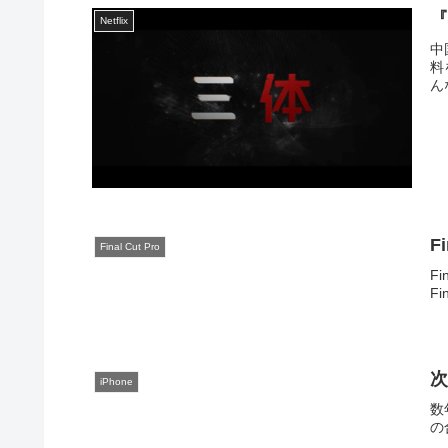
Netflix
中
料
んな
F
Final Cut Pro
F
F
次
iPhone
数
の