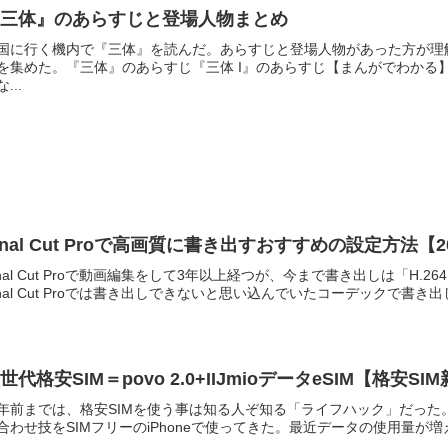
『三体』のあらすじと登場人物まとめ
国に行く機内で『三体』を読んだ。あらすじと登場人物があった方が理
を集めた。『三体』のあらすじ『三体 I』のあらすじ【まんがでわかる
...
inal Cut Proで高画質に書き出すおすすめの設定方法【2
inal Cut Proで動画編集をして3年以上経つが、今まで書き出しは「H
inal Cut Proでは書き出しできないと思い込んでいたコーデックで書き出
世代格安SIM＝povo 2.0+IIJmioデータeSIM【格安SI
年前までは、格安SIMを使う事は知る人ぞ知る「ライフハック」だった。
合わせ技をSIMフリーのiPhoneで使ってきた。最近データの使用量が増