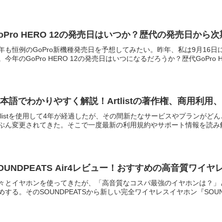
oPro HERO 12の発売日はいつか？歴代の発売日か
年も恒例のGoPro新機種発売日を予想してみたい。昨年、私は9月16日
。今年のGoPro HERO 12の発売日はいつになるだろうか？歴代GoPro 
本語でわかりやすく解説！Artlistの著作権、商用利
rtlistを使用して4年が経過したが、その間新たなサービスやプランがどん
ぶん変更されてきた。そこで一度最新の利用規約やサポート情報を読み解き、Art
OUNDPEATS Air4レビュー！おすすめの高音質ワイ
々とイヤホンを使ってきたが、「高音質なコスパ最強のイヤホンは？」と聞
めする。そのSOUNDPEATSから新しい完全ワイヤレスイヤホン『SOUNDP