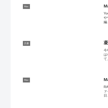
M
Mac
Y
や
編.
凝
読書
今
は
て
M
Mac
R
ァ
日.