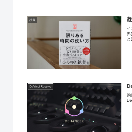
読書
イ
界
と
D
DaVinci Resolve
動
D